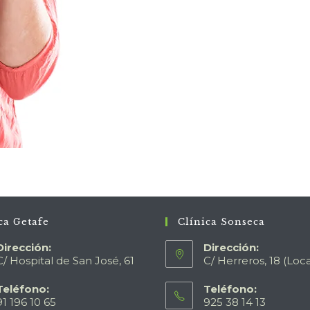
ca Getafe
Clínica Sonseca
Dirección:
Dirección:
C/ Hospital de San José, 61
C/ Herreros, 18 (Loca
Teléfono:
Teléfono:
91 196 10 65
925 38 14 13