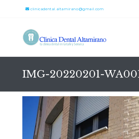
clinicadental.altamirano@gmail.com
IMG-20220201-WA00