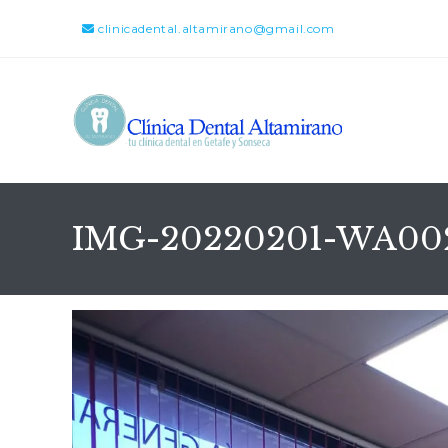
clinicadental.altamirano@gmail.com
IMG-20220201-WA00