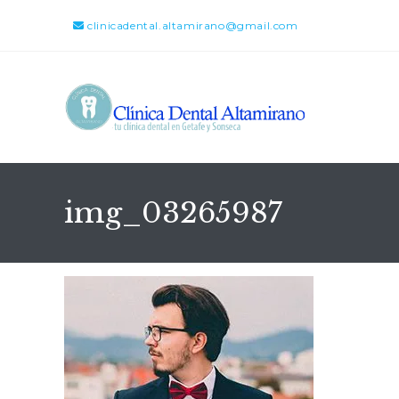
clinicadental.altamirano@gmail.com
img_03265987