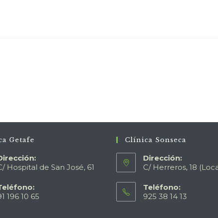
ca Getafe
Clínica Sonseca
Dirección:
Dirección:
C/ Hospital de San José, 61
C/ Herreros, 18 (Loca
Teléfono:
Teléfono:
91 196 10 65
925 38 14 13