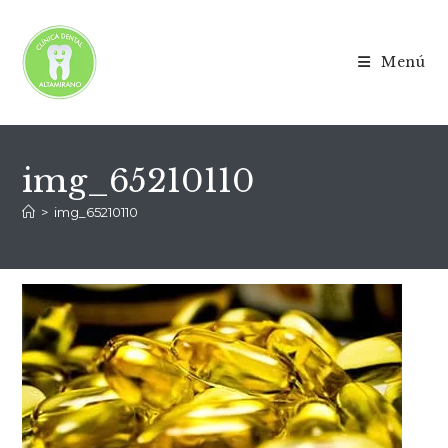
Menú
img_65210110
>
img_65210110