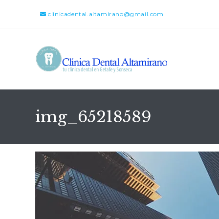
clinicadental.altamirano@gmail.com
img_65218589