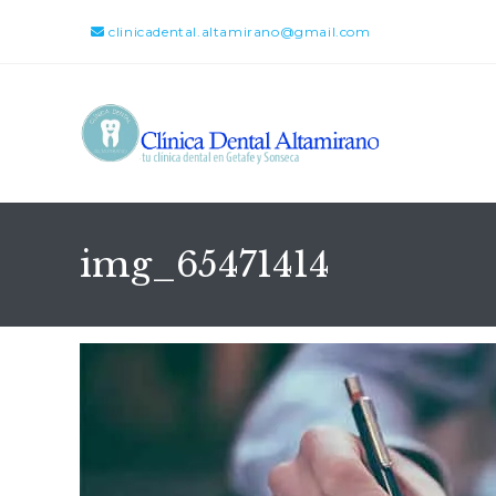
clinicadental.altamirano@gmail.com
img_65471414