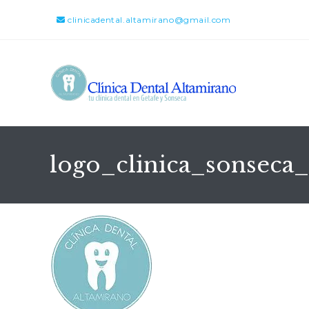
clinicadental.altamirano@gmail.com
logo_clinica_sonseca_