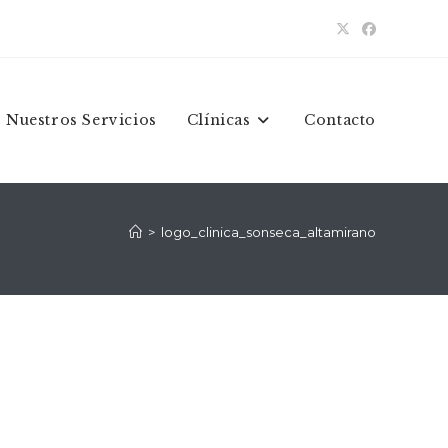
Nuestros Servicios
Clínicas
Contacto
>
logo_clinica_sonseca_altamirano