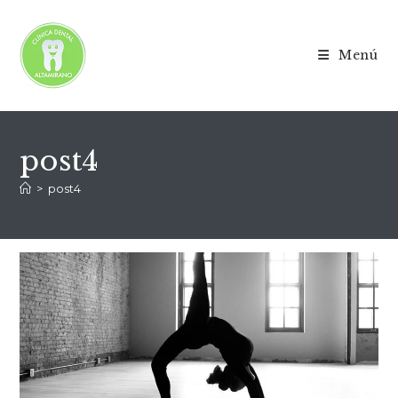
Menú
post4
>
post4