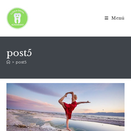
Menú
post5
>
post5