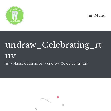
Menú
undraw_Celebrating_rt
uv
>
Nuestros servicios
>
undraw_Celebrating_rtuv