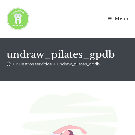
Menú
undraw_pilates_gpdb
>
Nuestros servicios
>
undraw_pilates_gpdb